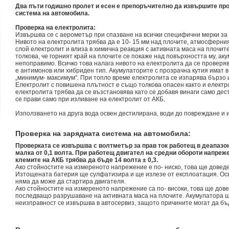
Два пъти годишно пролет и есен е препоръчително да извършите про
система на автомобила.
Проверка на електролита:
Извършва се с аерометър при спазване на всички специфични мерки за 
Нивото на електролита трябва да е 10- 15 мм над плочите, атмосферни
слой електролит и влиза в химична реакция с активната маса на плочит
толкова, че горният край на плочите се покаже над повърхността му, ак
непоправимо. Всичко това налага нивото на електролита да се проверяв
е антимонов или хибриден тип. Акумулаторите с прозрачна кутия имат в
„минимум- максимум”. При топло време електролита се изпарява бързо 
Електролит с повишена плътност е също толкова опасен както и електро
електролита трябва да се възстановява като се добавя винаги само де
се прави само при изливане на електролит от АКБ.
Използването на друга вода освен дестилирана, води до повреждане и 
Проверка на зарядната система на автомобила:
Проверката се извършва с волтметър за прав ток работещ в деапазона
малка от 0,1 волта. При работещ двигател на средни обороти напреж
клемите на АКБ трябва да бъде 14 волта ± 0,3.
Ако стойностите на измереното напрежение е по- ниско, това ще довед
Изтощената батерия ще сулфатизира и ще излезе от експлоатация. Осв
няма да може да стартира двигателя.
Ако стойностите на измереното напрежение са по- високи, това ще дове
последващо разрушаване на активната маса на плочите. Акумулатора щ
неизправност се извършва в автосервиз, защото причините могат да бъ