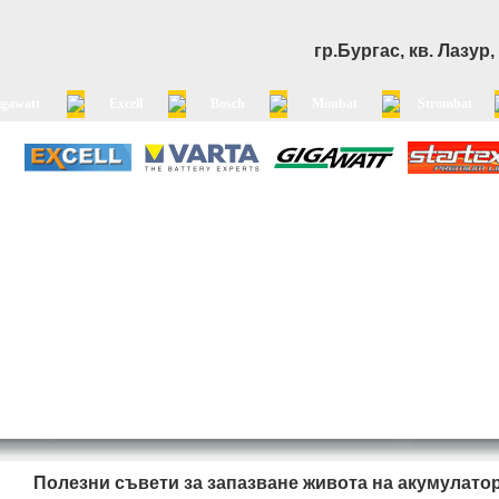
гр.Бургас, кв. Лазур
igawatt
Excell
Bosch
Monbat
Strombat
Полезни съвети за запазване живота на акумулато