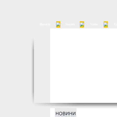
Начало
Startex
Varta
G