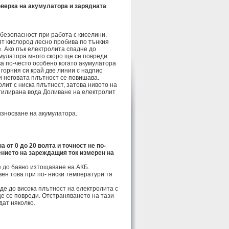
верка на акумулатора и зарядната
безопасност при работа с киселини.
ят кислород лесно пробива по тънкия
е. Ако пък електролита спадне до
умулатора много скоро ще се повреди
а по-често особено когато акумулатора
 горния си край две линии с надпис
и неговата плътност се повишава.
лит с ниска плътност, затова нивото на
стилирана вода Доливане на електролит
износване на акумулатора.
 от 0 до 20 волта и точност не по-
ението на зареждащия ток измерен на
е до бавно изтощаване на АКБ.
ен това при по- ниски температури тя
де до висока плътност на електролита с
е се повреди. Отстраняването на тази
дат няколко.